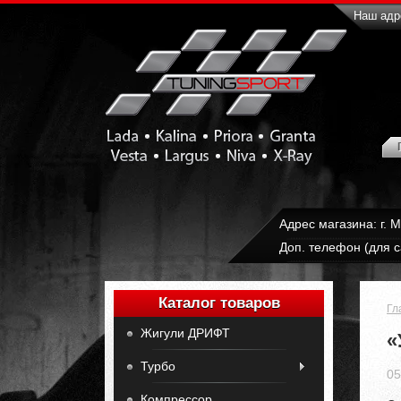
Наш адре
Адрес магазина: г. 
Доп. телефон (для с
Каталог товаров
Гл
Жигули ДРИФТ
«
Турбо
05
Компрессор