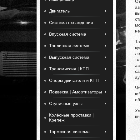
От
ав
Двигатель
вы
ст
Система охлаждения
мо
не
Впускная система
Та
Топливная система
ку
ле
Выпускная система
то
ав
Трансмиссия | КПП
са
ау
Опоры двигателя и КПП
Чт
Подвеска | Амортизаторы
юб
об
Ступичные узлы
Уж
Колёсные проставки |
вн
Крепёж
Тормозная система