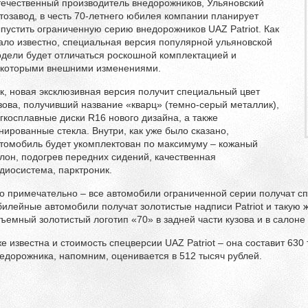
ечественный производитель внедорожников, Ульяновский
тозавод, в честь 70-летнего юбилея компании планирует
пустить ограниченную серию внедорожников UAZ Patriot. Как
ало известно, специальная версия популярной ульяновской
дели будет отличаться роскошной комплектацией и
которыми внешними изменениями.
к, новая эксклюзивная версия получит специальный цвет
зова, получивший название «кварц» (темно-серый металлик),
гкосплавные диски R16 нового дизайна, а также
нированные стекла. Внутри, как уже было сказано,
томобиль будет укомплектован по максимуму – кожаный
лон, подогрев передних сидений, качественная
диосистема, парктроник.
о примечательно – все автомобили ограниченной серии получат сп
илейные автомобили получат золотистые надписи Patriot и такую 
ъемный золотистый логотип «70» в задней части кузова и в салоне
е известна и стоимость спецверсии UAZ Patriot – она составит 630
едорожника, напомним, оценивается в 512 тысяч рублей.