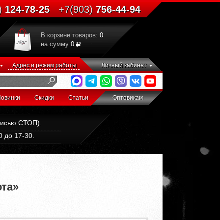
)
124-78-25
+7(903)
756-44-94
В корзине товаров:
0
на сумму
0
Адрес и режим работы
Личный кабинет
овинки
Скидки
Статьи
Оптовикам
дписью СТОП).
 до 17-30.
ота»