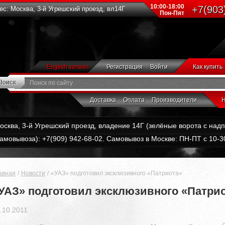
10:00-18:00
+7(903
с: Москва, 3-й Угрешский проезд, вл14Г
Пон-Пят
English version
Регистрация
Войти
Как купить
Доставка
Оплата
Производители
Н
Москва, 3-й Угрешский проезд, владение 14Г (зелёные ворота с на
амовывоза): +7(909) 942-68-02. Самовывоз в Москве: ПН-ПТ с 10-30
авная
Новости
«УАЗ» подготовил эксклюзивного «Патриота»
УАЗ» подготовил эксклюзивного «Патри
.10.2011