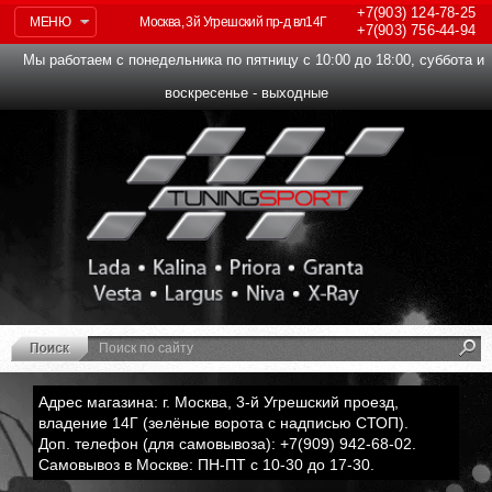
+7(903)
124-78-25
МЕНЮ
Москва, 3й Угрешский пр-д вл14Г
+7(903)
756-44-94
Мы работаем с понедельника по пятницу с 10:00 до 18:00, суббота и
воскресенье - выходные
Адрес магазина: г. Москва, 3-й Угрешский проезд,
владение 14Г (зелёные ворота с надписью СТОП).
Доп. телефон (для самовывоза): +7(909) 942-68-02.
Самовывоз в Москве: ПН-ПТ с 10-30 до 17-30.