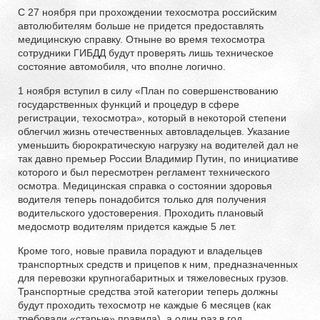
С 27 ноября при прохождении техосмотра российским
автолюбителям больше не придется предоставлять
медицинскую справку. Отныне во время техосмотра
сотрудники ГИБДД будут проверять лишь техническое
состояние автомобиля, что вполне логично.
1 ноября вступил в силу «План по совершенствованию
государственных функций и процедур в сфере
регистрации, техосмотра», который в некоторой степени
облегчил жизнь отечественных автовладельцев. Указание
уменьшить бюрократическую нагрузку на водителей дал не
так давно премьер России Владимир Путин, по инициативе
которого и был пересмотрен регламент технического
осмотра. Медицинская справка о состоянии здоровья
водителя теперь понадобится только для получения
водительского удостоверения. Проходить плановый
медосмотр водителям придется каждые 5 лет.
Кроме того, новые правила порадуют и владельцев
транспортных средств и прицепов к ним, предназначенных
для перевозки крупногабаритных и тяжеловесных грузов.
Транспортные средства этой категории теперь должны
будут проходить техосмотр не каждые 6 месяцев (как
требовали «старые» правила), а один раз в год.