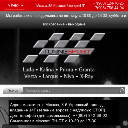
+7(903)
124-78-25
МЕНЮ
Москва, 3й Угрешский пр-д вл14Г
+7(903)
756-44-94
Мы работаем с понедельника по пятницу с 10:00 до 18:00, суббота и
воскресенье - выходные
Адрес магазина: г. Москва, 3-й Угрешский проезд,
владение 14Г (зелёные ворота с надписью СТОП).
Доп. телефон (для самовывоза): +7(909) 942-68-02.
Самовывоз в Москве: ПН-ПТ с 10-30 до 17-30.