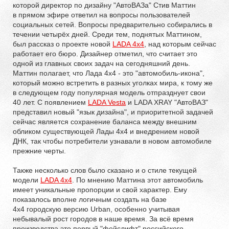
которой директор по дизайну "АвтоВАЗа" Стив Маттин
в прямом эфире ответил на вопросы пользователей
социальных сетей. Вопросы предварительно собирались в
течении четырёх дней. Среди тем, поднятых Маттином,
был рассказ о проекте новой
LADA 4x4
, над которым сейчас
работает его бюро. Дизайнер отметил, что считает это
одной из главных своих задач на сегодняшний день.
Маттин полагает, что Лада 4х4 - это "автомобиль-икона",
который можно встретить в разных уголках мира, к тому же
в следующем году популярная модель отпразднует свои
40 лет. С появлением
LADA Vesta
и LADA XRAY "АвтоВАЗ"
представил новый "язык дизайна", и приоритетной задачей
сейчас является сохранение баланса между внешним
обликом существующей Лады 4x4 и внедрением новой
ДНК, так чтобы потребители узнавали в новом автомобиле
прежние черты.
Также несколько слов было сказано и о стиле текущей
модели
LADA 4x4
. По мнению Маттина этот автомобиль
имеет уникальные пропорции и свой характер. Ему
показалось вполне логичным создать на базе
4x4 городскую версию Urban, особенно учитывая
небывалый рост городов в наше время. За всё время
производства это первый "фейслифт" российского