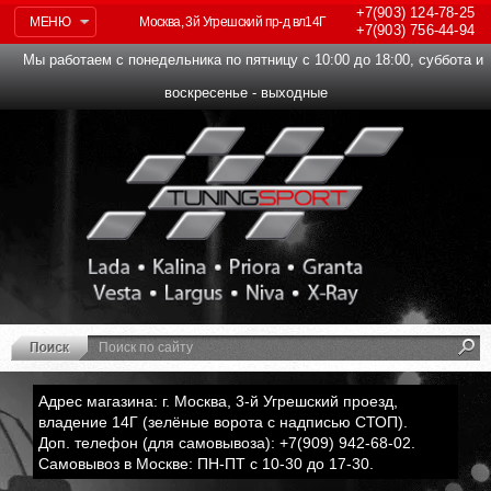
+7(903)
124-78-25
МЕНЮ
Москва, 3й Угрешский пр-д вл14Г
+7(903)
756-44-94
Мы работаем с понедельника по пятницу с 10:00 до 18:00, суббота и
воскресенье - выходные
Адрес магазина: г. Москва, 3-й Угрешский проезд,
владение 14Г (зелёные ворота с надписью СТОП).
Доп. телефон (для самовывоза): +7(909) 942-68-02.
Самовывоз в Москве: ПН-ПТ с 10-30 до 17-30.