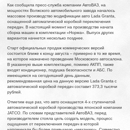
Как сообщила пресс-служба компании АвтоВАЗ, на
мощностях Волжского автомобильного завода началось
массовое производство модификации авто Lada Granta,
оснащенной автоматической коробкой переключения
передач. В настоящий момент на производстве начата
сборка машин в комплектации «Норма». Выпуск других
вариантов начнется несколько позднее.
Старт официальных продаж коммерческих версий
состоится ближе к концу августа – примерно в то же время,
на которое назначено проведение Московского автосалона.
В указанную выше комплектацию, помимо АКПП, также
входят кондиционер, подушка безопасности и АБС. По
имеющимся на сегодняшний день данным,
рекомендованная цена на данную версию Lada Granta с
автоматической коробкой передач составит 373,3 тысячи
рублей.
Отметим еще раз, что авто оснащается 4-х ступенчатой
автоматической коробкой производства японской компании
JATCO. По словам представителей АвтоВАЗ, перед
производителем стояла цель создать модель, процесс
ощущения от переключения передач в которой
напоминали бы более привычную «механику». Совместно