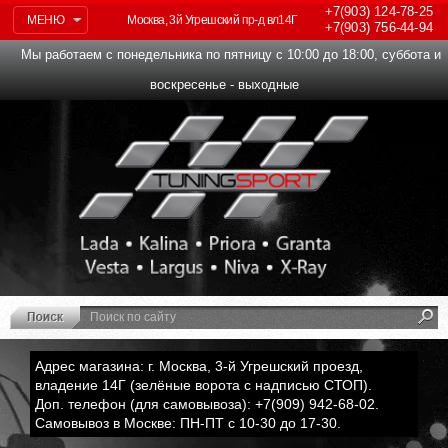
+7(903)
124-78-25
МЕНЮ
Москва, 3й Угрешский пр-д вл14Г
+7(903)
756-44-94
Мы работаем с понедельника по пятницу с 10:00 до 18:00, суббота и
воскресенье - выходные
Адрес магазина: г. Москва, 3-й Угрешский проезд,
владение 14Г (зелёные ворота с надписью СТОП).
Доп. телефон (для самовывоза): +7(909) 942-68-02.
Самовывоз в Москве: ПН-ПТ с 10-30 до 17-30.