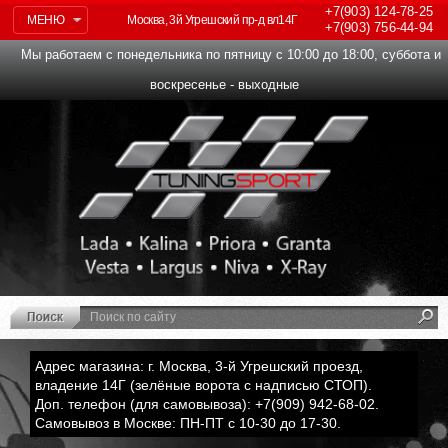
+7(903)
124-78-25
МЕНЮ
Москва, 3й Угрешский пр-д вл14Г
+7(903)
756-44-94
Мы работаем с понедельника по пятницу с 10:00 до 18:00, суббота и
воскресенье - выходные
Адрес магазина: г. Москва, 3-й Угрешский проезд,
владение 14Г (зелёные ворота с надписью СТОП).
Доп. телефон (для самовывоза): +7(909) 942-68-02.
Самовывоз в Москве: ПН-ПТ с 10-30 до 17-30.