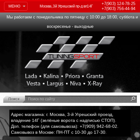
+7(903)
124-78-25
МЕНЮ
Москва, 3й Угрешский пр-д вл14Г
+7(903)
756-44-94
Мы работаем с понедельника по пятницу с 10:00 до 18:00, суббота и
воскресенье - выходные
Адрес магазина: г. Москва, 3-й Угрешский проезд,
владение 14Г (зелёные ворота с надписью СТОП).
Доп. телефон (для самовывоза): +7(909) 942-68-02.
Самовывоз в Москве: ПН-ПТ с 10-30 до 17-30.