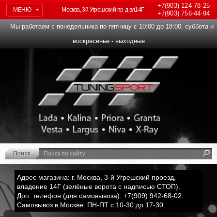
+7(903)
124-78-25
МЕНЮ
Москва, 3й Угрешский пр-д вл14Г
+7(903)
756-44-94
Мы работаем с понедельника по пятницу с 10:00 до 18:00, суббота и
воскресенье - выходные
Адрес магазина: г. Москва, 3-й Угрешский проезд,
владение 14Г (зелёные ворота с надписью СТОП).
Доп. телефон (для самовывоза): +7(909) 942-68-02.
Самовывоз в Москве: ПН-ПТ с 10-30 до 17-30.