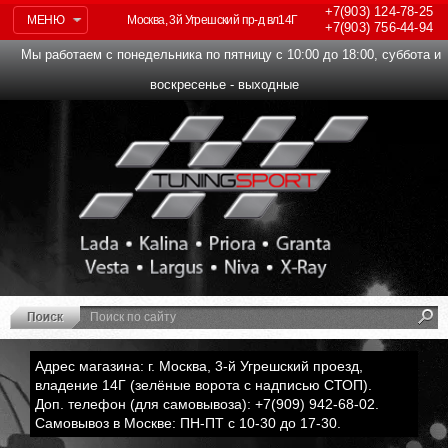
+7(903)
124-78-25
МЕНЮ
Москва, 3й Угрешский пр-д вл14Г
+7(903)
756-44-94
Мы работаем с понедельника по пятницу с 10:00 до 18:00, суббота и
воскресенье - выходные
Адрес магазина: г. Москва, 3-й Угрешский проезд,
владение 14Г (зелёные ворота с надписью СТОП).
Доп. телефон (для самовывоза): +7(909) 942-68-02.
Самовывоз в Москве: ПН-ПТ с 10-30 до 17-30.