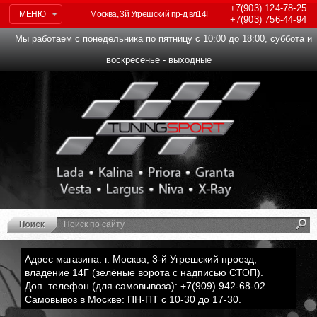
+7(903)
124-78-25
МЕНЮ
Москва, 3й Угрешский пр-д вл14Г
+7(903)
756-44-94
Мы работаем с понедельника по пятницу с 10:00 до 18:00, суббота и
воскресенье - выходные
Адрес магазина: г. Москва, 3-й Угрешский проезд,
владение 14Г (зелёные ворота с надписью СТОП).
Доп. телефон (для самовывоза): +7(909) 942-68-02.
Самовывоз в Москве: ПН-ПТ с 10-30 до 17-30.