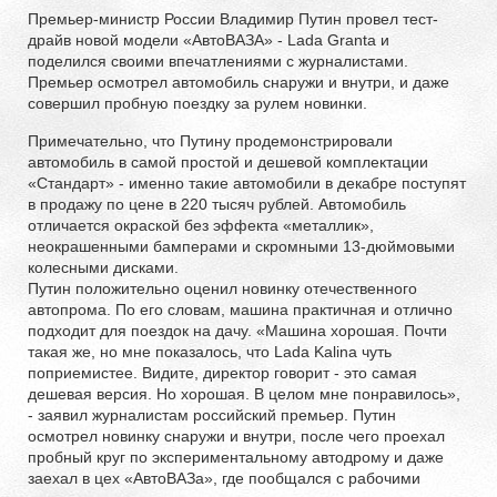
Премьер-министр России Владимир Путин провел тест-
драйв новой модели «АвтоВАЗА» - Lada Granta и
поделился своими впечатлениями с журналистами.
Премьер осмотрел автомобиль снаружи и внутри, и даже
совершил пробную поездку за рулем новинки.
Примечательно, что Путину продемонстрировали
автомобиль в самой простой и дешевой комплектации
«Стандарт» - именно такие автомобили в декабре поступят
в продажу по цене в 220 тысяч рублей. Автомобиль
отличается окраской без эффекта «металлик»,
неокрашенными бамперами и скромными 13-дюймовыми
колесными дисками.
Путин положительно оценил новинку отечественного
автопрома. По его словам, машина практичная и отлично
подходит для поездок на дачу. «Машина хорошая. Почти
такая же, но мне показалось, что Lada Kalina чуть
поприемистее. Видите, директор говорит - это самая
дешевая версия. Но хорошая. В целом мне понравилось»,
- заявил журналистам российский премьер. Путин
осмотрел новинку снаружи и внутри, после чего проехал
пробный круг по экспериментальному автодрому и даже
заехал в цех «АвтоВАЗа», где пообщался с рабочими