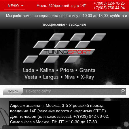
+7(903)
124-78-25
МЕНЮ
Москва, 3й Угрешский пр-д вл14Г
+7(903)
756-44-94
Мы работаем с понедельника по пятницу с 10:00 до 18:00, суббота и
воскресенье - выходные
Адрес магазина: г. Москва, 3-й Угрешский проезд,
владение 14Г (зелёные ворота с надписью СТОП).
Доп. телефон (для самовывоза): +7(909) 942-68-02.
Самовывоз в Москве: ПН-ПТ с 10-30 до 17-30.