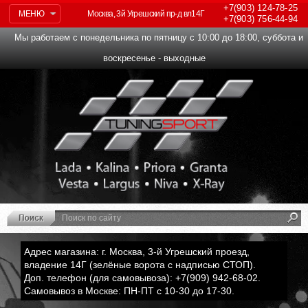
+7(903)
124-78-25
МЕНЮ
Москва, 3й Угрешский пр-д вл14Г
+7(903)
756-44-94
Мы работаем с понедельника по пятницу с 10:00 до 18:00, суббота и
воскресенье - выходные
Адрес магазина: г. Москва, 3-й Угрешский проезд,
владение 14Г (зелёные ворота с надписью СТОП).
Доп. телефон (для самовывоза): +7(909) 942-68-02.
Самовывоз в Москве: ПН-ПТ с 10-30 до 17-30.