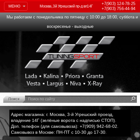
+7(903)
124-78-25
МЕНЮ
Москва, 3й Угрешский пр-д вл14Г
+7(903)
756-44-94
Мы работаем с понедельника по пятницу с 10:00 до 18:00, суббота и
воскресенье - выходные
Адрес магазина: г. Москва, 3-й Угрешский проезд,
владение 14Г (зелёные ворота с надписью СТОП).
Доп. телефон (для самовывоза): +7(909) 942-68-02.
Самовывоз в Москве: ПН-ПТ с 10-30 до 17-30.