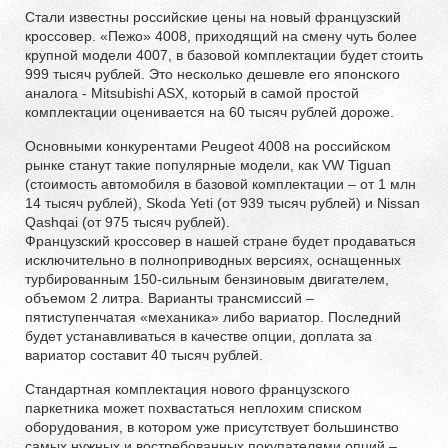
Стали известны российские цены на новый французский
кроссовер. «Пежо» 4008, приходящий на смену чуть более
крупной модели 4007, в базовой комплектации будет стоить
999 тысяч рублей. Это несколько дешевле его японского
аналога - Mitsubishi ASX, который в самой простой
комплектации оценивается на 60 тысяч рублей дороже.
Основными конкурентами Peugeot 4008 на российском
рынке станут такие популярные модели, как VW Tiguan
(стоимость автомобиля в базовой комплектации – от 1 млн
14 тысяч рублей), Skoda Yeti (от 939 тысяч рублей) и Nissan
Qashqai (от 975 тысяч рублей).
Французский кроссовер в нашей стране будет продаваться
исключительно в полноприводных версиях, оснащенных
турбированным 150-сильным бензиновым двигателем,
объемом 2 литра. Варианты трансмиссий –
пятиступенчатая «механика» либо вариатор. Последний
будет устанавливаться в качестве опции, доплата за
вариатор составит 40 тысяч рублей.
Стандартная комплектация нового французского
паркетника может похвастаться неплохим списком
оборудования, в котором уже присутствует большинство
самых нужных и востребованных покупателями опций –