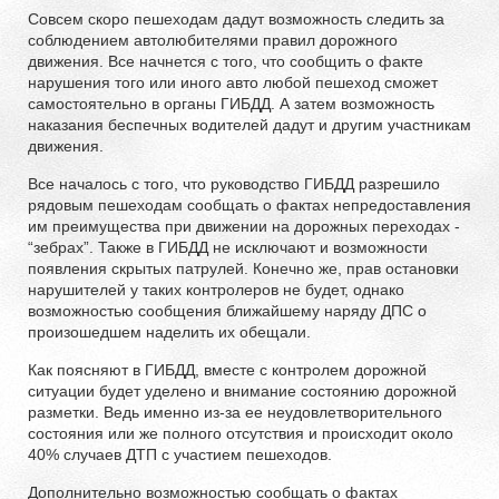
Совсем скоро пешеходам дадут возможность следить за
соблюдением автолюбителями правил дорожного
движения. Все начнется с того, что сообщить о факте
нарушения того или иного авто любой пешеход сможет
самостоятельно в органы ГИБДД. А затем возможность
наказания беспечных водителей дадут и другим участникам
движения.
Все началось с того, что руководство ГИБДД разрешило
рядовым пешеходам сообщать о фактах непредоставления
им преимущества при движении на дорожных переходах -
“зебрах”. Также в ГИБДД не исключают и возможности
появления скрытых патрулей. Конечно же, прав остановки
нарушителей у таких контролеров не будет, однако
возможностью сообщения ближайшему наряду ДПС о
произошедшем наделить их обещали.
Как поясняют в ГИБДД, вместе с контролем дорожной
ситуации будет уделено и внимание состоянию дорожной
разметки. Ведь именно из-за ее неудовлетворительного
состояния или же полного отсутствия и происходит около
40% случаев ДТП с участием пешеходов.
Дополнительно возможностью сообщать о фактах