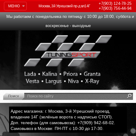
+7(903)
124-78-25
МЕНЮ
Москва, 3й Угрешский пр-д вл14Г
+7(903)
756-44-94
Мы работаем с понедельника по пятницу с 10:00 до 18:00, суббота и
воскресенье - выходные
Адрес магазина: г. Москва, 3-й Угрешский проезд,
владение 14Г (зелёные ворота с надписью СТОП).
Доп. телефон (для самовывоза): +7(909) 942-68-02.
Самовывоз в Москве: ПН-ПТ с 10-30 до 17-30.