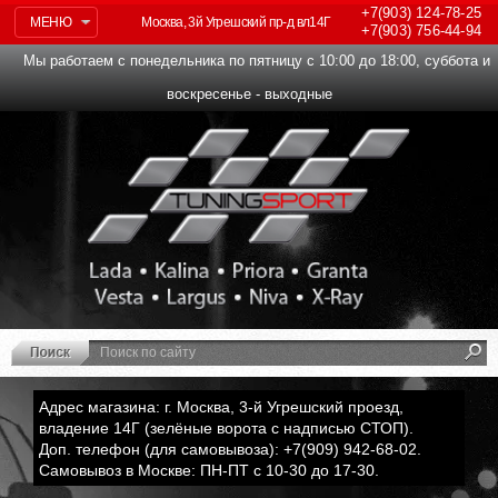
+7(903)
124-78-25
МЕНЮ
Москва, 3й Угрешский пр-д вл14Г
+7(903)
756-44-94
Мы работаем с понедельника по пятницу с 10:00 до 18:00, суббота и
воскресенье - выходные
Адрес магазина: г. Москва, 3-й Угрешский проезд,
владение 14Г (зелёные ворота с надписью СТОП).
Доп. телефон (для самовывоза): +7(909) 942-68-02.
Самовывоз в Москве: ПН-ПТ с 10-30 до 17-30.