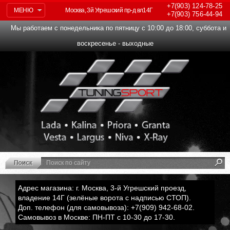
+7(903)
124-78-25
МЕНЮ
Москва, 3й Угрешский пр-д вл14Г
+7(903)
756-44-94
Мы работаем с понедельника по пятницу с 10:00 до 18:00, суббота и
воскресенье - выходные
Адрес магазина: г. Москва, 3-й Угрешский проезд,
владение 14Г (зелёные ворота с надписью СТОП).
Доп. телефон (для самовывоза): +7(909) 942-68-02.
Самовывоз в Москве: ПН-ПТ с 10-30 до 17-30.