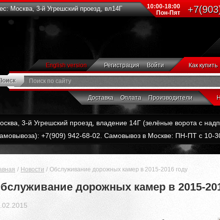
10:00-18:00
+7(903
с: Москва, 3-й Угрешский проезд, вл14Г
Пон-Пят
English version
Регистрация
Войти
Как купить
Доставка
Оплата
Производители
Н
Москва, 3-й Угрешский проезд, владение 14Г (зелёные ворота с на
амовывоза): +7(909) 942-68-02. Самовывоз в Москве: ПН-ПТ с 10-30
авная
Новости
Обслуживание дорожных камер в 2015-2016 году
бслуживание дорожных камер в 2015-201
.02.2015