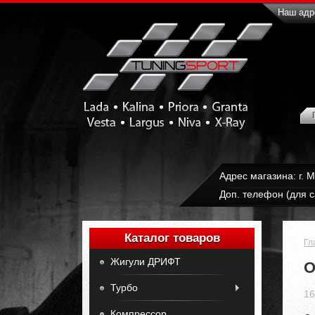
Наш адре
Адрес магазина: г. 
Доп. телефон (для с
Каталог товаров
Гл
Жигули ДРИФТ
О
Турбо
16
Компрессор