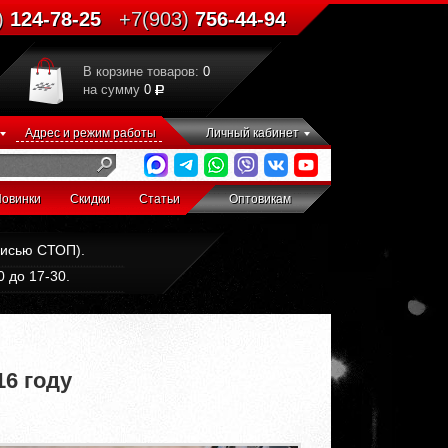
)
124-78-25
+7(903)
756-44-94
В корзине товаров:
0
на сумму
0
Адрес и режим работы
Личный кабинет
овинки
Скидки
Статьи
Оптовикам
дписью СТОП).
 до 17-30.
6 году