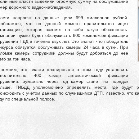
оличные власти выделили огромную сумму на обслуживание
мер дорожного видео-наблюдения.
ласти направят на данные цели 699 миллионов рублей.
ообщается, что на данный момент правительство ищет
ганизацию, которая возьмет на себя такую обязанность.
мпании нужно будет обслуживать 800 комплексов фиксации
рушений ПДД в течение двух лет. Это значит, что победитель
нкурса обязуется обслуживать камеры 24 часа в сутки. При
ломке камеры сотрудники должны будут добраться до нее
его за три часа.
помним, что власти планировали в этом году установить
ополнительно 400 камер автоматической фиксации
рушений. Буквально через год камер станет на порядок
ольше. ГИБДД уполномочено определять места, где будут р
оисходить с учетом данных по случившимся ДТП. Известно, что ка
ду по специальной полосе.