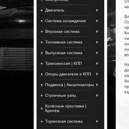
Ст
ка
Двигатель
В
Система охлаждения
С
ор
Впускная система
Ко
на
Топливная система
ко
по
Выпускная система
вс
Трансмиссия | КПП
На
д
Опоры двигателя и КПП
на
б
Подвеска | Амортизаторы
пр
ез
Ступичные узлы
Колёсные проставки |
Крепёж
Тормозная система