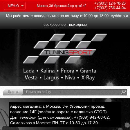
+7(903)
124-78-25
МЕНЮ
Москва, 3й Угрешский пр-д вл14Г
+7(903)
756-44-94
Мы работаем с понедельника по пятницу с 10:00 до 18:00, суббота и
воскресенье - выходные
Адрес магазина: г. Москва, 3-й Угрешский проезд,
владение 14Г (зелёные ворота с надписью СТОП).
Доп. телефон (для самовывоза): +7(909) 942-68-02.
Самовывоз в Москве: ПН-ПТ с 10-30 до 17-30.