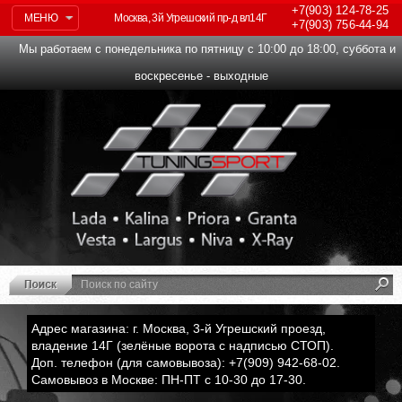
+7(903)
124-78-25
МЕНЮ
Москва, 3й Угрешский пр-д вл14Г
+7(903)
756-44-94
Мы работаем с понедельника по пятницу с 10:00 до 18:00, суббота и
воскресенье - выходные
Адрес магазина: г. Москва, 3-й Угрешский проезд,
владение 14Г (зелёные ворота с надписью СТОП).
Доп. телефон (для самовывоза): +7(909) 942-68-02.
Самовывоз в Москве: ПН-ПТ с 10-30 до 17-30.