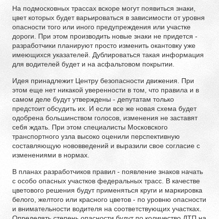
На подмосковных трассах вскоре могут появиться знаки,
цвет которых будет варьироваться в зависимости от уровня
опасности того или иного предупреждения или участке
дороги. При этом производить новые знаки не придется -
разработчики планируют просто изменить окантовку уже
имеющихся указателей. Дублироваться такая информация
для водителей будет и на асфальтовом покрытии.
Идея принадлежит Центру безопасности движения. При
этом еще нет никакой уверенности в том, что правила и в
самом деле будут утверждены - депутатам только
предстоит обсудить их. И если все же новая схема будет
одобрена большинством голосов, изменения не заставят
себя ждать. При этом специалисты Московского
транспортного узла высоко оценили перспективную
составляющую нововведений и выразили свое согласие с
изменениями в нормах.
В планах разработчиков правил - появление знаков начать
с особо опасных участков федеральных трасс. В качестве
цветового решения будут применяться круги и маркировка
белого, желтого или красного цветов - по уровню опасности
и внимательности водителя на соответствующих участках.
Определять степень опасности будут по количество ДТП на