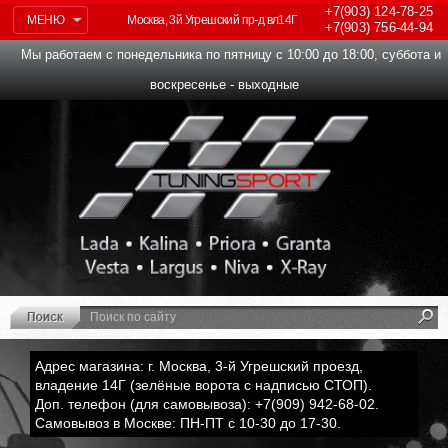
+7(903)
124-78-25
МЕНЮ
Москва, 3й Угрешский пр-д вл14Г
+7(903)
756-44-94
Мы работаем с понедельника по пятницу с 10:00 до 18:00, суббота и
воскресенье - выходные
Адрес магазина: г. Москва, 3-й Угрешский проезд,
владение 14Г (зелёные ворота с надписью СТОП).
Доп. телефон (для самовывоза): +7(909) 942-68-02.
Самовывоз в Москве: ПН-ПТ с 10-30 до 17-30.