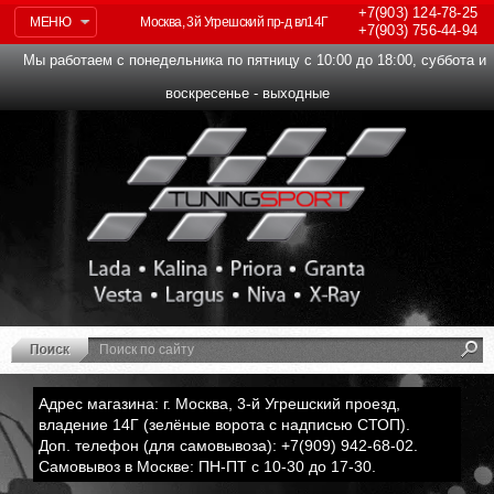
+7(903)
124-78-25
МЕНЮ
Москва, 3й Угрешский пр-д вл14Г
+7(903)
756-44-94
Мы работаем с понедельника по пятницу с 10:00 до 18:00, суббота и
воскресенье - выходные
Адрес магазина: г. Москва, 3-й Угрешский проезд,
владение 14Г (зелёные ворота с надписью СТОП).
Доп. телефон (для самовывоза): +7(909) 942-68-02.
Самовывоз в Москве: ПН-ПТ с 10-30 до 17-30.