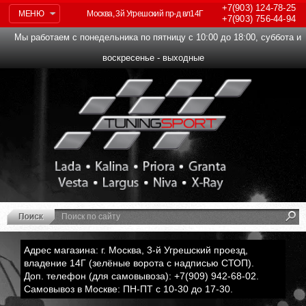
+7(903)
124-78-25
МЕНЮ
Москва, 3й Угрешский пр-д вл14Г
+7(903)
756-44-94
Мы работаем с понедельника по пятницу с 10:00 до 18:00, суббота и
воскресенье - выходные
Адрес магазина: г. Москва, 3-й Угрешский проезд,
владение 14Г (зелёные ворота с надписью СТОП).
Доп. телефон (для самовывоза): +7(909) 942-68-02.
Самовывоз в Москве: ПН-ПТ с 10-30 до 17-30.