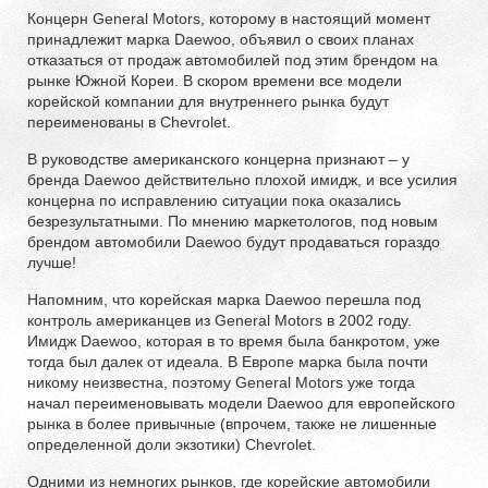
Концерн General Motors, которому в настоящий момент
принадлежит марка Daewoo, объявил о своих планах
отказаться от продаж автомобилей под этим брендом на
рынке Южной Кореи. В скором времени все модели
корейской компании для внутреннего рынка будут
переименованы в Chevrolet.
В руководстве американского концерна признают – у
бренда Daewoo действительно плохой имидж, и все усилия
концерна по исправлению ситуации пока оказались
безрезультатными. По мнению маркетологов, под новым
брендом автомобили Daewoo будут продаваться гораздо
лучше!
Напомним, что корейская марка Daewoo перешла под
контроль американцев из General Motors в 2002 году.
Имидж Daewoo, которая в то время была банкротом, уже
тогда был далек от идеала. В Европе марка была почти
никому неизвестна, поэтому General Motors уже тогда
начал переименовывать модели Daewoo для европейского
рынка в более привычные (впрочем, также не лишенные
определенной доли экзотики) Chevrolet.
Одними из немногих рынков, где корейские автомобили