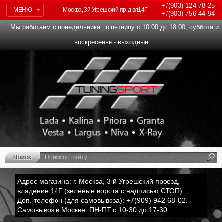
+7(903)
124-78-25
МЕНЮ
Москва, 3й Угрешский пр-д вл14Г
+7(903)
756-44-94
Мы работаем с понедельника по пятницу с 10:00 до 18:00, суббота и
воскресенье - выходные
Адрес магазина: г. Москва, 3-й Угрешский проезд,
владение 14Г (зелёные ворота с надписью СТОП).
Доп. телефон (для самовывоза): +7(909) 942-68-02.
Самовывоз в Москве: ПН-ПТ с 10-30 до 17-30.