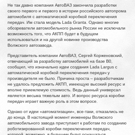
Не так давно компания АвтоВАЗ закончила разработки
своего первого и первого в истории российского автопрома
автомобиля с автоматической коробкой переключения
передач. Им стала модель Lada Granta. Однако многие
обозреватели автомобильного рынка России не исключали
возможность того, что АКПП будет в будущем
использоваться и на другой новинке производства
Волжского автозавода.
Представитель компании АвтоВАЗ, Сергей Корженовский,
отвечающий за разработку автомобилей на базе В0,
сообщил, что изначально идеи создания Lada Largus с
автоматической коробкой переключения передач у
производителя не было. Причина проста – разработчикам
не удалось предложить АКПП, имеющую высокий ресурс и
вполне приемлемую стоимость. Ведь данный универсал
является весьма тяжелым авто. И вопрос ресурса коробки
передач играет важную роль в этом вопросе.
Однако от идеи «автоматизации», все-таки, отказались не
до конца. В настоящий момент инженеры Волжского
автомобильного завода приступают к работам по созданию
роботизированной коробки переключения передач,
которой, возможно, в будущем будут оснащаться