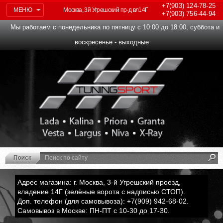
+7(903)
124-78-25
МЕНЮ
Москва, 3й Угрешский пр-д вл14Г
+7(903)
756-44-94
Мы работаем с понедельника по пятницу с 10:00 до 18:00, суббота и
воскресенье - выходные
Адрес магазина: г. Москва, 3-й Угрешский проезд,
владение 14Г (зелёные ворота с надписью СТОП).
Доп. телефон (для самовывоза): +7(909) 942-68-02.
Самовывоз в Москве: ПН-ПТ с 10-30 до 17-30.