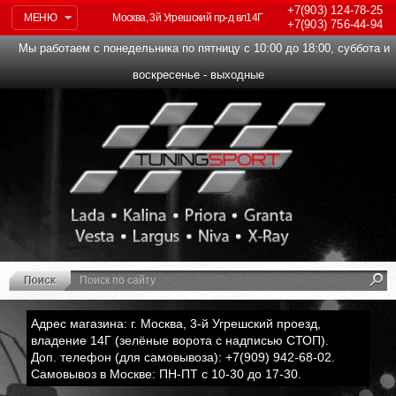
+7(903)
124-78-25
МЕНЮ
Москва, 3й Угрешский пр-д вл14Г
+7(903)
756-44-94
Мы работаем с понедельника по пятницу с 10:00 до 18:00, суббота и
воскресенье - выходные
Адрес магазина: г. Москва, 3-й Угрешский проезд,
владение 14Г (зелёные ворота с надписью СТОП).
Доп. телефон (для самовывоза): +7(909) 942-68-02.
Самовывоз в Москве: ПН-ПТ с 10-30 до 17-30.