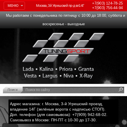
+7(903)
124-78-25
МЕНЮ
Москва, 3й Угрешский пр-д вл14Г
+7(903)
756-44-94
Мы работаем с понедельника по пятницу с 10:00 до 18:00, суббота и
воскресенье - выходные
Адрес магазина: г. Москва, 3-й Угрешский проезд,
владение 14Г (зелёные ворота с надписью СТОП).
Доп. телефон (для самовывоза): +7(909) 942-68-02.
Самовывоз в Москве: ПН-ПТ с 10-30 до 17-30.