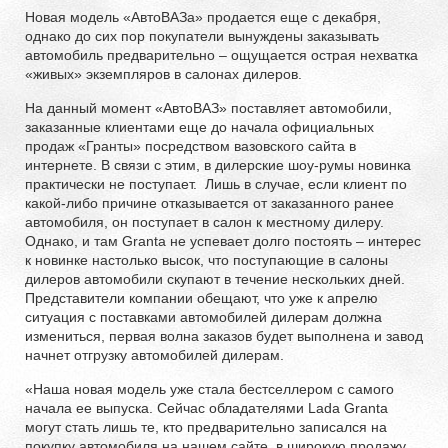
Новая модель «АвтоВАЗа» продается еще с декабря,
однако до сих пор покупатели вынуждены заказывать
автомобиль предварительно – ощущается острая нехватка
«живых» экземпляров в салонах дилеров.
На данный момент «АвтоВАЗ» поставляет автомобили,
заказанные клиентами еще до начала официальных
продаж «Гранты» посредством вазовского сайта в
интернете. В связи с этим, в дилерские шоу-румы новинка
практически не поступает. Лишь в случае, если клиент по
какой-либо причине отказывается от заказанного ранее
автомобиля, он поступает в салон к местному дилеру.
Однако, и там Granta не успевает долго постоять – интерес
к новинке настолько высок, что поступающие в салоны
дилеров автомобили скупают в течение нескольких дней.
Представители компании обещают, что уже к апрелю
ситуация с поставками автомобилей дилерам должна
измениться, первая волна заказов будет выполнена и завод
начнет отгрузку автомобилей дилерам.
«Наша новая модель уже стала бестселлером с самого
начала ее выпуска. Сейчас обладателями Lada Granta
могут стать лишь те, кто предварительно записался на
покупку автомобиля на нашем сайте, в широкую продажу