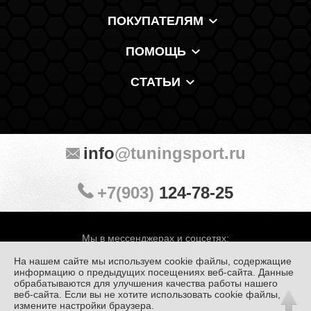
ПОКУПАТЕЛЯМ
ПОМОЩЬ
СТАТЬИ
info
@tuningsport.ru
+7(903)
124-78-25
Мы в мессенджерах и соцсетях:
На нашем сайте мы используем cookie файлы, содержащие
информацию о предыдущих посещениях веб-сайта. Данные
обрабатываются для улучшения качества работы нашего
веб-сайта. Если вы не хотите использовать cookie файлы,
© «Тюнинг Спорт» 1998 — 2026
Политика конфиденциальности
измените настройки браузера.