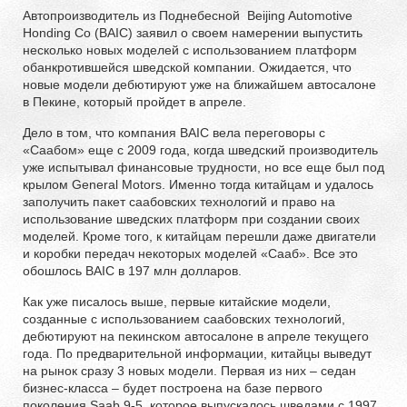
Автопроизводитель из Поднебесной Beijing Automotive
Honding Co (BAIC) заявил о своем намерении выпустить
несколько новых моделей с использованием платформ
обанкротившейся шведской компании. Ожидается, что
новые модели дебютируют уже на ближайшем автосалоне
в Пекине, который пройдет в апреле.
Дело в том, что компания BAIC вела переговоры с
«Саабом» еще с 2009 года, когда шведский производитель
уже испытывал финансовые трудности, но все еще был под
крылом General Motors. Именно тогда китайцам и удалось
заполучить пакет саабовских технологий и право на
использование шведских платформ при создании своих
моделей. Кроме того, к китайцам перешли даже двигатели
и коробки передач некоторых моделей «Сааб». Все это
обошлось BAIC в 197 млн долларов.
Как уже писалось выше, первые китайские модели,
созданные с использованием саабовских технологий,
дебютируют на пекинском автосалоне в апреле текущего
года. По предварительной информации, китайцы выведут
на рынок сразу 3 новых модели. Первая из них – седан
бизнес-класса – будет построена на базе первого
поколения Saab 9-5, которое выпускалось шведами с 1997