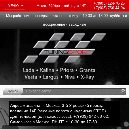
+7(903)
124-78-25
МЕНЮ
Москва, 3й Угрешский пр-д вл14Г
+7(903)
756-44-94
Мы работаем с понедельника по пятницу с 10:00 до 18:00, суббота и
воскресенье - выходные
Адрес магазина: г. Москва, 3-й Угрешский проезд,
владение 14Г (зелёные ворота с надписью СТОП).
Доп. телефон (для самовывоза): +7(909) 942-68-02.
Самовывоз в Москве: ПН-ПТ с 10-30 до 17-30.