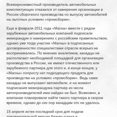
Всемирноизвестный производитель автомобильных
комплектующих отказался от намерения организации в
России сборочного производства по выпуску автомобилей
на льготных условиях «промсборки».
Еще в февраля 2011 года «Магна» вместе с рядом
зарубежных автомобильных компаний подписали
меморандум о намерениях с российским правительством,
однако уже тогда участие «Магны» в подписанных
договоренностях специалистами отрасли всерьез не
воспринималась. По мнению аналитиков, канадцы не
располагают необходимой площадкой для организации
производства в России, не имеют отечественного или
зарубежного партнера для этого и, в конце концов, у
«Магны» попросту нет подходящего продукта для
производства на условиях «промсборки». Ведь сами
канадцы не выпускают автомобили, и на момент
подписания меморандума партнер из числа
автопроизводителей ими найден не был. Возможно, в
компании планировали найти такого партнера в скором
времени, однако до сих пор канадцам это не удалось.
15 апреля истек последний срок для подачи
предварительной версии бизнес-плана в