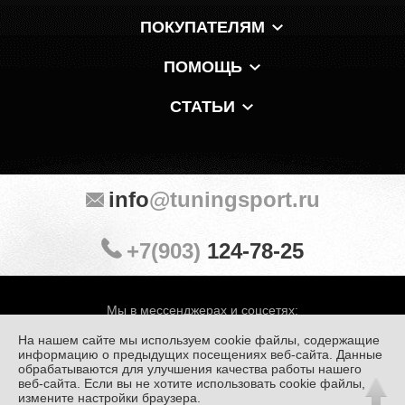
ПОКУПАТЕЛЯМ
ПОМОЩЬ
СТАТЬИ
info
@tuningsport.ru
+7(903)
124-78-25
Мы в мессенджерах и соцсетях:
На нашем сайте мы используем cookie файлы, содержащие
информацию о предыдущих посещениях веб-сайта. Данные
обрабатываются для улучшения качества работы нашего
веб-сайта. Если вы не хотите использовать cookie файлы,
© «Тюнинг Спорт» 1998 — 2026
Политика конфиденциальности
измените настройки браузера.