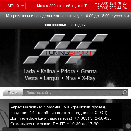
+7(903)
124-78-25
МЕНЮ
Москва, 3й Угрешский пр-д вл14Г
+7(903)
756-44-94
Мы работаем с понедельника по пятницу с 10:00 до 18:00, суббота и
воскресенье - выходные
Адрес магазина: г. Москва, 3-й Угрешский проезд,
владение 14Г (зелёные ворота с надписью СТОП).
Доп. телефон (для самовывоза): +7(909) 942-68-02.
Самовывоз в Москве: ПН-ПТ с 10-30 до 17-30.