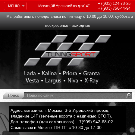
+7(903)
124-78-25
МЕНЮ
Москва, 3й Угрешский пр-д вл14Г
+7(903)
756-44-94
Мы работаем с понедельника по пятницу с 10:00 до 18:00, суббота и
воскресенье - выходные
Адрес магазина: г. Москва, 3-й Угрешский проезд,
владение 14Г (зелёные ворота с надписью СТОП).
Доп. телефон (для самовывоза): +7(909) 942-68-02.
Самовывоз в Москве: ПН-ПТ с 10-30 до 17-30.