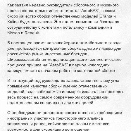
Как заявил недавно руководитель сборочного и кузовного
производства тольяттинского гиганта “АвтоВАЗ”, совсем
скоро качество сборки отечественных моделей Granta и
Kalina будет повышено. Это станет возможным благодаря
сотрудничеству с коллегами по альянсу - компаниями
Nissan и Renault.
В настоящее время на конвейерах автомобильного завода
уже производится контрактная сборка одного из новых для
российского рынка иностранных брендов.
Широкомасштабная модернизация всего технологического
процесса пришла на “АвтоВАЗ” в период новогодних
каникул вместе с началом работ по контрактной сборке.
И на текущий год руководство завода ставит во главу угла
повышение качества сборки именно отечественных
моделей, ведь собираемые иномарки изначально проходят
весь процесс на самом современном оборудовании,
подготовленном специально для этих целей.
О необходимости полностью соответствовать требованиям
иностранных участников трехстороннего альянса
заявлялось и ранее, сейчас же эти планы имеют все
возможности для скорейшего воплощения.