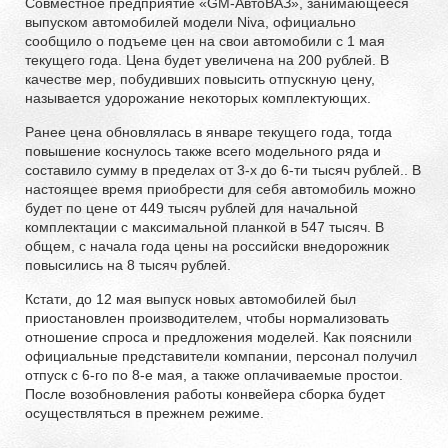
Совместное предприятие «GM-АвтоВАЗ», занимающееся
выпуском автомобилей модели Niva, официально
сообщило о подъеме цен на свои автомобили с 1 мая
текущего года. Цена будет увеличена на 200 рублей. В
качестве мер, побудивших повысить отпускную цену,
называется удорожание некоторых комплектующих.
Ранее цена обновлялась в январе текущего года, тогда
повышение коснулось также всего модельного ряда и
составило сумму в пределах от 3-х до 6-ти тысяч рублей.. В
настоящее время приобрести для себя автомобиль можно
будет по цене от 449 тысяч рублей для начальной
комплектации с максимальной планкой в 547 тысяч. В
общем, с начала года цены на российски внедорожник
повысились на 8 тысяч рублей.
Кстати, до 12 мая выпуск новых автомобилей был
приостановлен производителем, чтобы нормализовать
отношение спроса и предложения моделей. Как пояснили
официальные представители компании, персонал получил
отпуск с 6-го по 8-е мая, а также оплачиваемые простои.
После возобновления работы конвейера сборка будет
осуществляться в прежнем режиме.