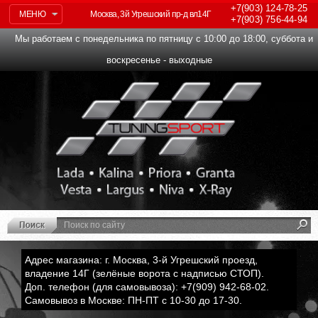
+7(903)
124-78-25
МЕНЮ
Москва, 3й Угрешский пр-д вл14Г
+7(903)
756-44-94
Мы работаем с понедельника по пятницу с 10:00 до 18:00, суббота и
воскресенье - выходные
Адрес магазина: г. Москва, 3-й Угрешский проезд,
владение 14Г (зелёные ворота с надписью СТОП).
Доп. телефон (для самовывоза): +7(909) 942-68-02.
Самовывоз в Москве: ПН-ПТ с 10-30 до 17-30.