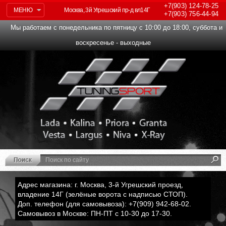
+7(903)
124-78-25
МЕНЮ
Москва, 3й Угрешский пр-д вл14Г
+7(903)
756-44-94
Мы работаем с понедельника по пятницу с 10:00 до 18:00, суббота и
воскресенье - выходные
Адрес магазина: г. Москва, 3-й Угрешский проезд,
владение 14Г (зелёные ворота с надписью СТОП).
Доп. телефон (для самовывоза): +7(909) 942-68-02.
Самовывоз в Москве: ПН-ПТ с 10-30 до 17-30.