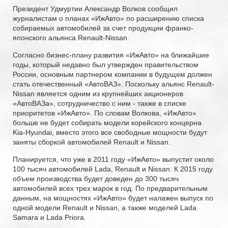
Президент Удмуртии Александр Волков сообщил
журналистам о планах «ИжАвто» по расширению списка
собираемых автомобилей за счет продукции франко-
японского альянса Renault-Nissan.
Согласно бизнес-плану развития «ИжАвто» на ближайшие
годы, который недавно был утвержден правительством
России, основным партнером компании в будущем должен
стать отечественный «АвтоВАЗ». Поскольку альянс Renault-
Nissan является одним из крупнейших акционеров
«АвтоВАЗа», сотрудничество с ним - также в списке
приоритетов «ИжАвто». По словам Волкова, «ИжАвто»
больше не будет собирать модели корейского концерна
Kia-Hyundai, вместо этого все свободные мощности будут
заняты сборкой автомобилей Renault и Nissan.
Планируется, что уже в 2011 году «ИжАвто» выпустит около
100 тысяч автомобилей Lada, Renault и Nissan. К 2015 году
объем производства будет доведен до 300 тысяч
автомобилей всех трех марок в год. По предварительным
данным, на мощностях «ИжАвто» будет налажен выпуск по
одной модели Renault и Nissan, а также моделей Lada
Samara и Lada Priora.