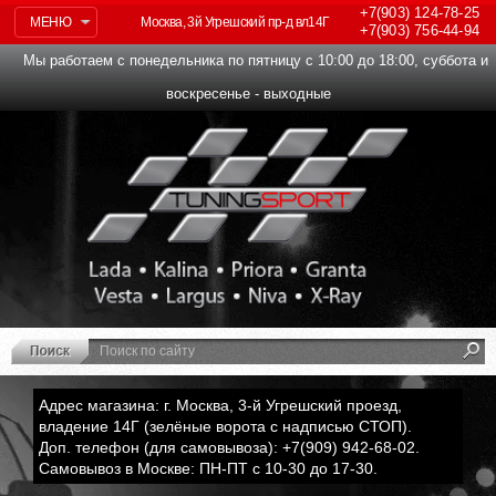
+7(903)
124-78-25
МЕНЮ
Москва, 3й Угрешский пр-д вл14Г
+7(903)
756-44-94
Мы работаем с понедельника по пятницу с 10:00 до 18:00, суббота и
воскресенье - выходные
Адрес магазина: г. Москва, 3-й Угрешский проезд,
владение 14Г (зелёные ворота с надписью СТОП).
Доп. телефон (для самовывоза): +7(909) 942-68-02.
Самовывоз в Москве: ПН-ПТ с 10-30 до 17-30.