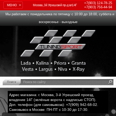
+7(903)
124-78-25
МЕНЮ
Москва, 3й Угрешский пр-д вл14Г
+7(903)
756-44-94
Мы работаем с понедельника по пятницу с 10:00 до 18:00, суббота и
воскресенье - выходные
Адрес магазина: г. Москва, 3-й Угрешский проезд,
владение 14Г (зелёные ворота с надписью СТОП).
Доп. телефон (для самовывоза): +7(909) 942-68-02.
Самовывоз в Москве: ПН-ПТ с 10-30 до 17-30.