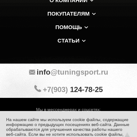
О КОМПАНИИ
ПОКУПАТЕЛЯМ
ПОМОЩЬ
СТАТЬИ
info
@tuningsport.ru
+7(903)
124-78-25
Мы в мессенджерах и соцсетях:
На нашем сайте мы используем cookie файлы, содержащие
информацию о предыдущих посещениях веб-сайта. Данные
обрабатываются для улучшения качества работы нашего
веб-сайта. Если вы не хотите использовать cookie файлы,