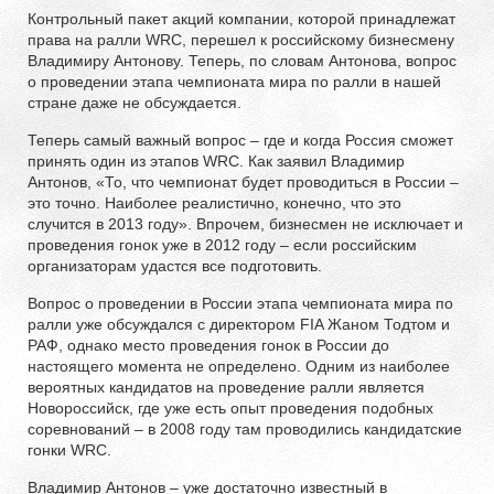
Контрольный пакет акций компании, которой принадлежат
права на ралли WRC, перешел к российскому бизнесмену
Владимиру Антонову. Теперь, по словам Антонова, вопрос
о проведении этапа чемпионата мира по ралли в нашей
стране даже не обсуждается.
Теперь самый важный вопрос – где и когда Россия сможет
принять один из этапов WRC. Как заявил Владимир
Антонов, «То, что чемпионат будет проводиться в России –
это точно. Наиболее реалистично, конечно, что это
случится в 2013 году». Впрочем, бизнесмен не исключает и
проведения гонок уже в 2012 году – если российским
организаторам удастся все подготовить.
Вопрос о проведении в России этапа чемпионата мира по
ралли уже обсуждался с директором FIA Жаном Тодтом и
РАФ, однако место проведения гонок в России до
настоящего момента не определено. Одним из наиболее
вероятных кандидатов на проведение ралли является
Новороссийск, где уже есть опыт проведения подобных
соревнований – в 2008 году там проводились кандидатские
гонки WRC.
Владимир Антонов – уже достаточно известный в