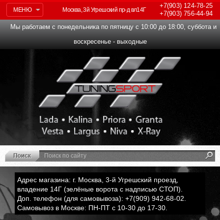
+7(903)
124-78-25
МЕНЮ
Москва, 3й Угрешский пр-д вл14Г
+7(903)
756-44-94
Мы работаем с понедельника по пятницу с 10:00 до 18:00, суббота и
воскресенье - выходные
Адрес магазина: г. Москва, 3-й Угрешский проезд,
владение 14Г (зелёные ворота с надписью СТОП).
Доп. телефон (для самовывоза): +7(909) 942-68-02.
Самовывоз в Москве: ПН-ПТ с 10-30 до 17-30.