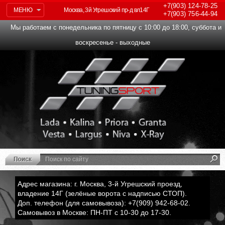
+7(903)
124-78-25
МЕНЮ
Москва, 3й Угрешский пр-д вл14Г
+7(903)
756-44-94
Мы работаем с понедельника по пятницу с 10:00 до 18:00, суббота и
воскресенье - выходные
Адрес магазина: г. Москва, 3-й Угрешский проезд,
владение 14Г (зелёные ворота с надписью СТОП).
Доп. телефон (для самовывоза): +7(909) 942-68-02.
Самовывоз в Москве: ПН-ПТ с 10-30 до 17-30.