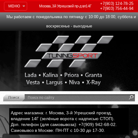
+7(903)
124-78-25
МЕНЮ
Москва, 3й Угрешский пр-д вл14Г
+7(903)
756-44-94
Мы работаем с понедельника по пятницу с 10:00 до 18:00, суббота и
воскресенье - выходные
Адрес магазина: г. Москва, 3-й Угрешский проезд,
владение 14Г (зелёные ворота с надписью СТОП).
Доп. телефон (для самовывоза): +7(909) 942-68-02.
Самовывоз в Москве: ПН-ПТ с 10-30 до 17-30.