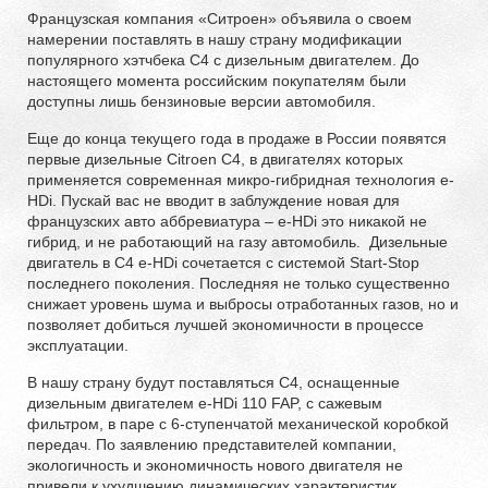
Французская компания «Ситроен» объявила о своем
намерении поставлять в нашу страну модификации
популярного хэтчбека С4 с дизельным двигателем. До
настоящего момента российским покупателям были
доступны лишь бензиновые версии автомобиля.
Еще до конца текущего года в продаже в России появятся
первые дизельные Citroen С4, в двигателях которых
применяется современная микро-гибридная технология e-
HDi. Пускай вас не вводит в заблуждение новая для
французских авто аббревиатура – e-HDi это никакой не
гибрид, и не работающий на газу автомобиль. Дизельные
двигатель в С4 е-HDi сочетается с системой Start-Stop
последнего поколения. Последняя не только существенно
снижает уровень шума и выбросы отработанных газов, но и
позволяет добиться лучшей экономичности в процессе
эксплуатации.
В нашу страну будут поставляться С4, оснащенные
дизельным двигателем e-HDi 110 FAP, с сажевым
фильтром, в паре с 6-ступенчатой механической коробкой
передач. По заявлению представителей компании,
экологичность и экономичность нового двигателя не
привели к ухудшению динамических характеристик