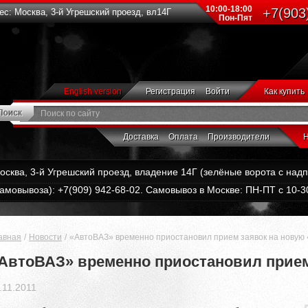
10:00-18:00
+7(903
с: Москва, 3-й Угрешский проезд, вл14Г
Пон-Пят
English version
Регистрация
Войти
Как купить
Доставка
Оплата
Производители
Н
Москва, 3-й Угрешский проезд, владение 14Г (зелёные ворота с на
амовывоза): +7(909) 942-68-02. Самовывоз в Москве: ПН-ПТ с 10-30
авная
Новости
«АвтоВАЗ» временно приостановил прием заявок на новую 
АвтоВАЗ» временно приостановил прием
.11.2011