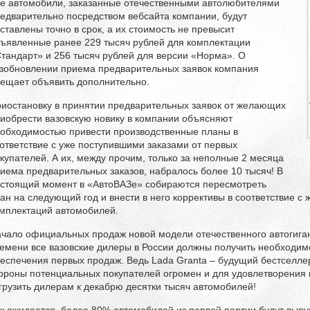
е автомобили, заказанные отечественными автолюбителями
едварительно посредством вебсайта компании, будут
ставлены точно в срок, а их стоимость не превысит
ъявленные ранее 229 тысяч рублей для комплектации
тандарт» и 256 тысяч рублей для версии «Норма». О
зобновлении приема предварительных заявок компания
ещает объявить дополнительно.
иостановку в принятии предварительных заявок от желающих
иобрести вазовскую новику в компании объясняют
обходимостью привести производственные планы в
ответствие с уже поступившими заказами от первых
купателей. А их, между прочим, только за неполные 2 месяца
иема предварительных заказов, набралось более 10 тысяч! В
стоящий момент в «АвтоВАЗе» собираются пересмотреть
ан на следующий год и внести в него коррективы в соответствие с
мплектаций автомобилей.
чало официальных продаж новой модели отечественного автогиган
емени все вазовские дилеры в России должны получить необходимо
еспечения первых продаж. Ведь Lada Granta – будущий бестселлер
ороны потенциальных покупателей огромен и для удовлетворения
грузить дилерам к декабрю десятки тысяч автомобилей!