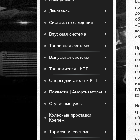
Вс
пр
Двигатель
до
об
Система охлаждения
«С
во
Впускная система
об
Топливная система
Пр
пр
Выпускная система
не
со
Трансмиссия | КПП
по
пр
Опоры двигателя и КПП
на
пл
Подвеска | Амортизаторы
ко
Ступичные узлы
На
вр
Колёсные проставки |
об
Крепёж
ст
от
Тормозная система