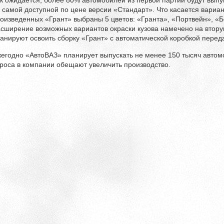
к ожидается, более 80% автомобилей из первой партии будут вып
в самой доступной по цене версии «Стандарт». Что касается вариан
оизведенных «Грант» выбраны 5 цветов: «Гранта», «Портвейн», «Б
сширение возможных вариантов окраски кузова намечено на вторую
анируют освоить сборку «Грант» с автоматической коробкой перед
егодно «АвтоВАЗ» планирует выпускать не менее 150 тысяч автом
роса в компании обещают увеличить производство.