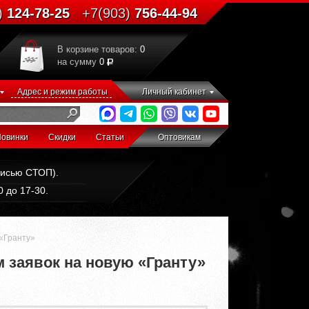
)
124-78-25
+7(903)
756-44-94
В корзине товаров:
0
на сумму
0
Адрес и режим работы
Личный кабинет
овинки
Скидки
Статьи
Оптовикам
дписью СТОП).
 до 17-30.
«Гранту»
 заявок на новую «Гранту»