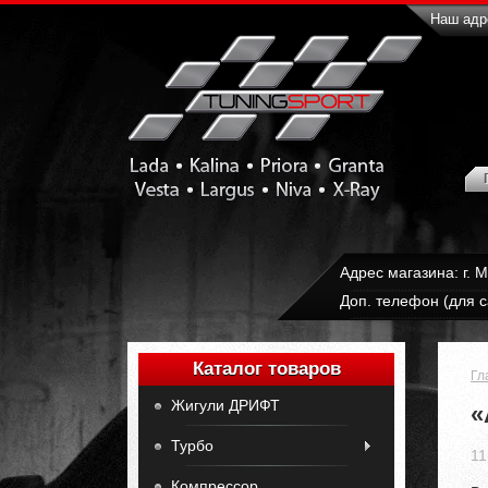
Наш адре
Адрес магазина: г. 
Доп. телефон (для с
Каталог товаров
Гл
Жигули ДРИФТ
«
Турбо
11
Компрессор