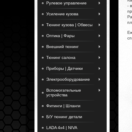
Ка
Рулевое управление
- 
пр
Усиление кузова
Ра
пл
Тюнинг кузова | Обвесы
Еж
Оптика | Фары
сп
Внешний тюнинг
Тюнинг салона
Приборы | Датчики
Электрооборудование
Вспомогательные
устройства
Фитинги | Шланги
Б/У тюнинг детали
LADA 4x4 | NIVA