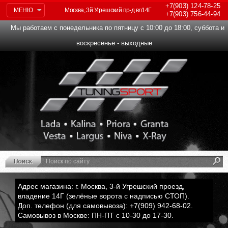
+7(903)
124-78-25
МЕНЮ
Москва, 3й Угрешский пр-д вл14Г
+7(903)
756-44-94
Мы работаем с понедельника по пятницу с 10:00 до 18:00, суббота и
воскресенье - выходные
Адрес магазина: г. Москва, 3-й Угрешский проезд,
владение 14Г (зелёные ворота с надписью СТОП).
Доп. телефон (для самовывоза): +7(909) 942-68-02.
Самовывоз в Москве: ПН-ПТ с 10-30 до 17-30.