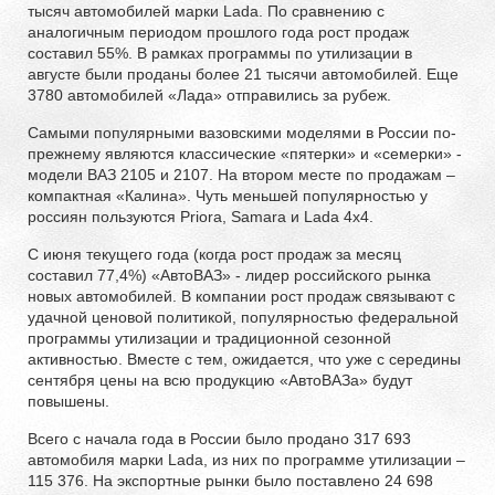
тысяч автомобилей марки Lada. По сравнению с
аналогичным периодом прошлого года рост продаж
составил 55%. В рамках программы по утилизации в
августе были проданы более 21 тысячи автомобилей. Еще
3780 автомобилей «Лада» отправились за рубеж.
Самыми популярными вазовскими моделями в России по-
прежнему являются классические «пятерки» и «семерки» -
модели ВАЗ 2105 и 2107. На втором месте по продажам –
компактная «Калина». Чуть меньшей популярностью у
россиян пользуются Priora, Samara и Lada 4x4.
С июня текущего года (когда рост продаж за месяц
составил 77,4%) «АвтоВАЗ» - лидер российского рынка
новых автомобилей. В компании рост продаж связывают с
удачной ценовой политикой, популярностью федеральной
программы утилизации и традиционной сезонной
активностью. Вместе с тем, ожидается, что уже с середины
сентября цены на всю продукцию «АвтоВАЗа» будут
повышены.
Всего с начала года в России было продано 317 693
автомобиля марки Lada, из них по программе утилизации –
115 376. На экспортные рынки было поставлено 24 698