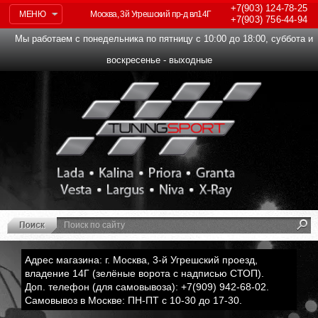
+7(903)
124-78-25
МЕНЮ
Москва, 3й Угрешский пр-д вл14Г
+7(903)
756-44-94
Мы работаем с понедельника по пятницу с 10:00 до 18:00, суббота и
воскресенье - выходные
Адрес магазина: г. Москва, 3-й Угрешский проезд,
владение 14Г (зелёные ворота с надписью СТОП).
Доп. телефон (для самовывоза): +7(909) 942-68-02.
Самовывоз в Москве: ПН-ПТ с 10-30 до 17-30.