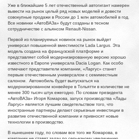
Уже в ближайшие 5 лет отечественный автогигант намерен
вывести на рынок целый ряд новых моделей и довести
совокупные продажи в России до 1 млн автомобилей в год.
Все новинки «АвтоВАЗа» будут созданы в тесном
сотрудничестве с альянсом Renault-Nissan.
Первой из планируемых новинок на рынок выйдет
универсал повышенной вместимости Lada Largus. Эта
модель создана на французской платформе и
представляет собой модернизированную версию хорошо
известного в Европе универсала Dacia Logan. Как особо
отмечают представители компании, «Ларгус» станет
первым отечественным универсалом с семиместным
салоном. Автомобиль будет выпускаться на
модернизированном конвейере в Тольятти в количестве не
менее 300 тысяч штук ежегодно. По словам президента
«АвтоВАЗа» Игоря Комарова, запуск производства «Лады
Ларгус» является лучшим свидетельством того, что
иностранные партнеры делают серьезные инвестиции в
развитие отечественной компании и привносят новые
технологии в производство.
В нынешнем году, по словам все того же Комарова, в
компании не ставят задач по серьезному увеличению