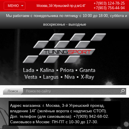
+7(903)
124-78-25
МЕНЮ
Москва, 3й Угрешский пр-д вл14Г
+7(903)
756-44-94
Мы работаем с понедельника по пятницу с 10:00 до 18:00, суббота и
воскресенье - выходные
Адрес магазина: г. Москва, 3-й Угрешский проезд,
владение 14Г (зелёные ворота с надписью СТОП).
Доп. телефон (для самовывоза): +7(909) 942-68-02.
Самовывоз в Москве: ПН-ПТ с 10-30 до 17-30.