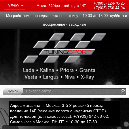
+7(903)
124-78-25
МЕНЮ
Москва, 3й Угрешский пр-д вл14Г
+7(903)
756-44-94
Мы работаем с понедельника по пятницу с 10:00 до 18:00, суббота и
воскресенье - выходные
Адрес магазина: г. Москва, 3-й Угрешский проезд,
владение 14Г (зелёные ворота с надписью СТОП).
Доп. телефон (для самовывоза): +7(909) 942-68-02.
Самовывоз в Москве: ПН-ПТ с 10-30 до 17-30.