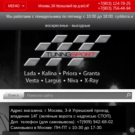
+7(903)
124-78-25
МЕНЮ
Москва, 3й Угрешский пр-д вл14Г
+7(903)
756-44-94
Мы работаем с понедельника по пятницу с 10:00 до 18:00, суббота и
воскресенье - выходные
Адрес магазина: г. Москва, 3-й Угрешский проезд,
владение 14Г (зелёные ворота с надписью СТОП).
Доп. телефон (для самовывоза): +7(909) 942-68-02.
Самовывоз в Москве: ПН-ПТ с 10-30 до 17-30.