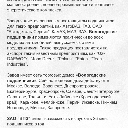
машиностроения, военно-промышленного и топливно-
энергетического комплекса.
Завод является основным поставщиком подшипников
для таких предприятий, как АвтоВАЗ, ГАЗ, ОАО
"Автодеталь-Сервис", КамАЗ, МАЗ, ЗАЗ.
Вологодские
подшипники
применяются практически во всех
моделях автомобилей, выпускаемых этими
предприятиями. Также продукция поставляется на
экспорт таким известным предприятиям, как "Uz-
DAEWOO", "John Deere", "Polaris", "Eaton", "Tean
Industries".
Завод имеет сеть торговых домов
«Вологодские
подшипники»
. Сейчас торговые дома действуют в
Москве, Вологде, Воронеже, Днепропетровске,
Екатеринбурге, Красноярске, Самаре, Санкт-Петербурге,
Саратове, Тольятти, Усть-Лабинске (Краснодарский
край), Харькове, Челябинске, Перми, Ижевске, Нижнем
Новгороде, Минске, Запорожье.
ЗАО "ВПЗ"
имеет возможность выпускать 36 млн.
подшипников в год.