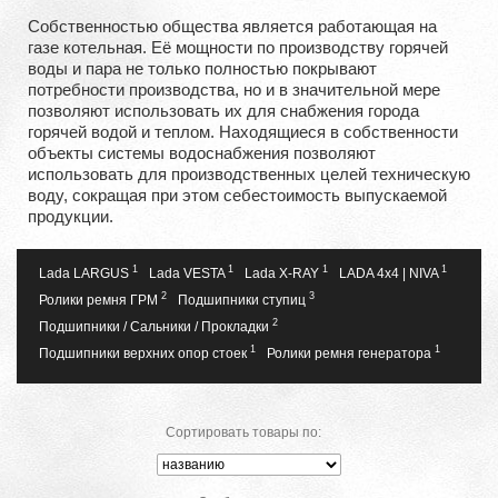
Собственностью общества является работающая на
газе котельная. Её мощности по производству горячей
воды и пара не только полностью покрывают
потребности производства, но и в значительной мере
позволяют использовать их для снабжения города
горячей водой и теплом. Находящиеся в собственности
объекты системы водоснабжения позволяют
использовать для производственных целей техническую
воду, сокращая при этом себестоимость выпускаемой
продукции.
1
1
1
1
Lada LARGUS
Lada VESTA
Lada X-RAY
LADA 4x4 | NIVA
2
3
Ролики ремня ГРМ
Подшипники ступиц
2
Подшипники / Сальники / Прокладки
1
1
Подшипники верхних опор стоек
Ролики ремня генератора
Сортировать товары по: