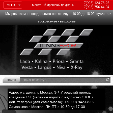
+7(903)
124-78-25
МЕНЮ
Москва, 3й Угрешский пр-д вл14Г
+7(903)
756-44-94
Мы работаем с понедельника по пятницу с 10:00 до 18:00, суббота и
воскресенье - выходные
Адрес магазина: г. Москва, 3-й Угрешский проезд,
владение 14Г (зелёные ворота с надписью СТОП).
Доп. телефон (для самовывоза): +7(909) 942-68-02.
Самовывоз в Москве: ПН-ПТ с 10-30 до 17-30.