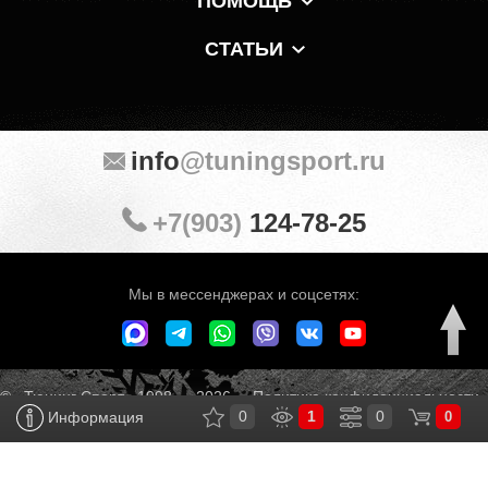
ПОМОЩЬ
СТАТЬИ
info
@tuningsport.ru
+7(903)
124-78-25
Мы в мессенджерах и соцсетях:
© «Тюнинг Спорт» 1998 — 2026
Политика конфиденциальности
0
1
0
Информация
0
Обработка персональных данных