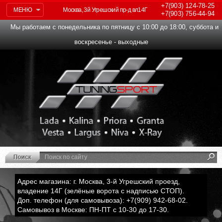
+7(903)
124-78-25
МЕНЮ
Москва, 3й Угрешский пр-д вл14Г
+7(903)
756-44-94
Мы работаем с понедельника по пятницу с 10:00 до 18:00, суббота и
воскресенье - выходные
Адрес магазина: г. Москва, 3-й Угрешский проезд,
владение 14Г (зелёные ворота с надписью СТОП).
Доп. телефон (для самовывоза): +7(909) 942-68-02.
Самовывоз в Москве: ПН-ПТ с 10-30 до 17-30.