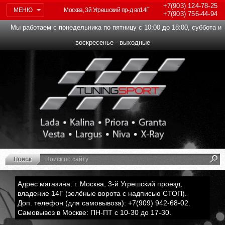
+7(903)
124-78-25
МЕНЮ
Москва, 3й Угрешский пр-д вл14Г
+7(903)
756-44-94
Мы работаем с понедельника по пятницу с 10:00 до 18:00, суббота и
воскресенье - выходные
Адрес магазина: г. Москва, 3-й Угрешский проезд,
владение 14Г (зелёные ворота с надписью СТОП).
Доп. телефон (для самовывоза): +7(909) 942-68-02.
Самовывоз в Москве: ПН-ПТ с 10-30 до 17-30.