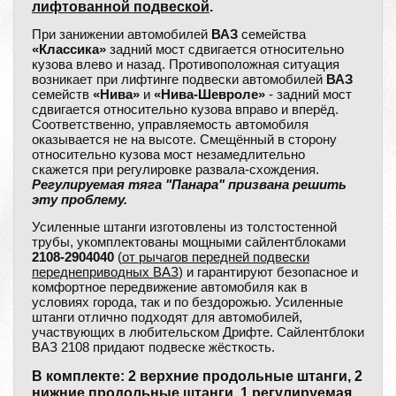
лифтованной подвеской
.
При занижении автомобилей
ВАЗ
семейства
«Классика»
задний мост сдвигается относительно
кузова влево и назад. Противоположная ситуация
возникает при лифтинге подвески автомобилей
ВАЗ
семейств
«Нива»
и
«Нива-Шевроле»
- задний мост
сдвигается относительно кузова вправо и вперёд.
Соответственно, управляемость автомобиля
оказывается не на высоте. Смещённый в сторону
относительно кузова мост незамедлительно
скажется при регулировке развала-схождения.
Регулируемая тяга "Панара" призвана решить
эту проблему.
Усиленные штанги изготовлены из толстостенной
трубы, укомплектованы мощными сайлентблоками
2108-2904040
(
от рычагов передней подвески
переднеприводных ВАЗ
) и гарантируют безопасное и
комфортное передвижение автомобиля как в
условиях города, так и по бездорожью. Усиленные
штанги отлично подходят для автомобилей,
участвующих в любительском Дрифте. Сайлентблоки
ВАЗ 2108 придают подвеске жёсткость.
В комплекте: 2 верхние продольные штанги, 2
нижние продольные штанги, 1
регулируемая