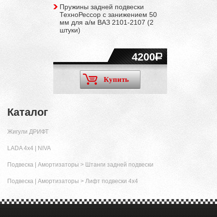
Пружины задней подвески
ТехноРессор с занижением 50
мм для а/м ВАЗ 2101-2107 (2
штуки)
4200
Купить
Каталог
Жигули ДРИФТ
LADA 4x4 | NIVA
Подвеска | Амортизаторы
>
Штанги задней подвески
Подвеска | Амортизаторы
>
Лифт подвески 4х4