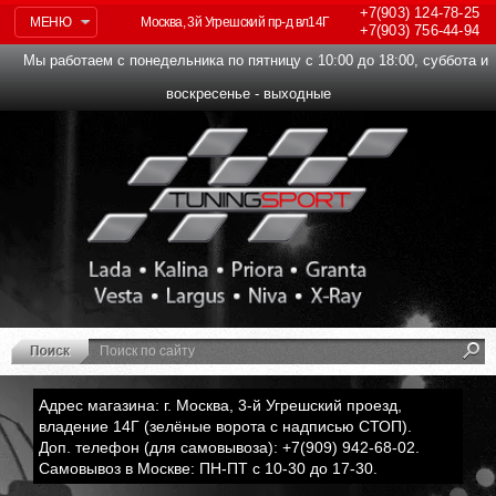
+7(903)
124-78-25
МЕНЮ
Москва, 3й Угрешский пр-д вл14Г
+7(903)
756-44-94
Мы работаем с понедельника по пятницу с 10:00 до 18:00, суббота и
воскресенье - выходные
Адрес магазина: г. Москва, 3-й Угрешский проезд,
владение 14Г (зелёные ворота с надписью СТОП).
Доп. телефон (для самовывоза): +7(909) 942-68-02.
Самовывоз в Москве: ПН-ПТ с 10-30 до 17-30.