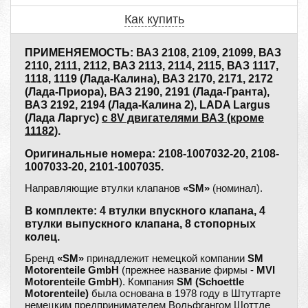
Как купить
ПРИМЕНЯЕМОСТЬ: ВАЗ 2108, 2109, 21099, ВАЗ
2110, 2111, 2112, ВАЗ 2113, 2114, 2115, ВАЗ 1117,
1118, 1119 (Лада-Калина), ВАЗ 2170, 2171, 2172
(Лада-Приора), ВАЗ 2190, 2191 (Лада-Гранта),
ВАЗ 2192, 2194 (Лада-Калина 2), LADA Largus
(Лада Ларгус)
с 8V двигателями ВАЗ (кроме
11182)
.
Оригинальные номера: 2108-1007032-20, 2108-
1007033-20, 2101-1007035.
Направляющие втулки клапанов
«SM»
(номинал).
В комплекте: 4 втулки впускного клапана, 4
втулки выпускного клапана, 8 стопорных
колец.
Бренд
«SM»
принадлежит немецкой компании
SM
Motorenteile GmbH
(прежнее название фирмы -
MVI
Motorenteile GmbH
). Компания
SM (Schoettle
Motorenteile)
была основана в 1978 году в Штутгарте
немецким предпринимателем Вольфгангом Шоттле