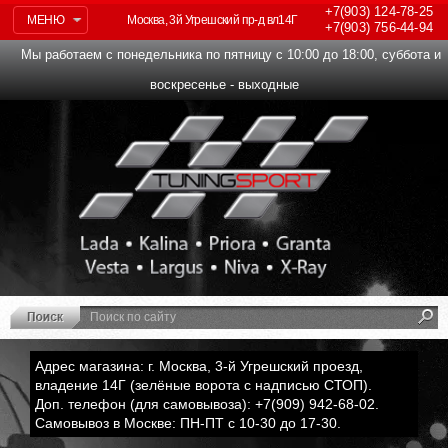
+7(903)
124-78-25
МЕНЮ
Москва, 3й Угрешский пр-д вл14Г
+7(903)
756-44-94
Мы работаем с понедельника по пятницу с 10:00 до 18:00, суббота и
воскресенье - выходные
Адрес магазина: г. Москва, 3-й Угрешский проезд,
владение 14Г (зелёные ворота с надписью СТОП).
Доп. телефон (для самовывоза): +7(909) 942-68-02.
Самовывоз в Москве: ПН-ПТ с 10-30 до 17-30.