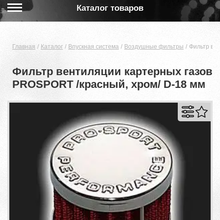
Каталог товаров
Главная
Каталог
Впускная система
Воздушные фильтры
Фильтр ве
Фильтр вентиляции картерных газов
PROSPORT /красный, хром/ D-18 мм