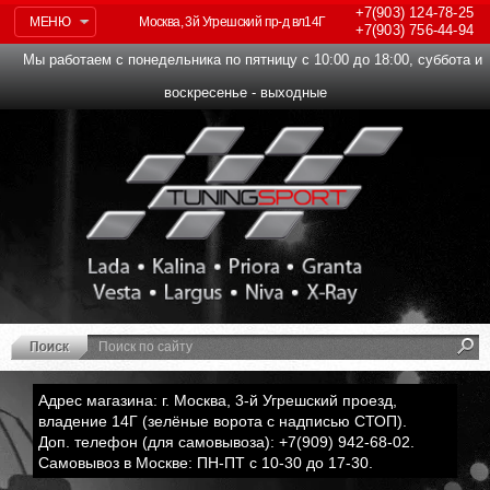
+7(903)
124-78-25
МЕНЮ
Москва, 3й Угрешский пр-д вл14Г
+7(903)
756-44-94
Мы работаем с понедельника по пятницу с 10:00 до 18:00, суббота и
воскресенье - выходные
Адрес магазина: г. Москва, 3-й Угрешский проезд,
владение 14Г (зелёные ворота с надписью СТОП).
Доп. телефон (для самовывоза): +7(909) 942-68-02.
Самовывоз в Москве: ПН-ПТ с 10-30 до 17-30.