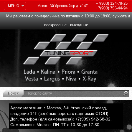
+7(903)
124-78-25
МЕНЮ
Москва, 3й Угрешский пр-д вл14Г
+7(903)
756-44-94
Мы работаем с понедельника по пятницу с 10:00 до 18:00, суббота и
воскресенье - выходные
Адрес магазина: г. Москва, 3-й Угрешский проезд,
владение 14Г (зелёные ворота с надписью СТОП).
Доп. телефон (для самовывоза): +7(909) 942-68-02.
Самовывоз в Москве: ПН-ПТ с 10-30 до 17-30.