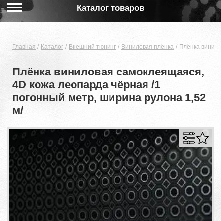
Каталог товаров
Главная
Каталог
Внешний тюнинг
Виниловая плёнка
Плёнка винило
Плёнка виниловая самоклеящаяся,
4D кожа леопарда чёрная /1
погонный метр, ширина рулона 1,52
м/