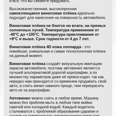
и всё, что вы сможете придумать.
Высококачественная, высокопрочная
самоклеящаяся виниловая плёнка
идеально
подходит для нанесения на поверхность автомобиля.
Виниловая плёнка не боится ни влаги, ни прямых
солнечных лучей. Температура применения от
-40°C до +105°C. Температура приклеивания от
+8°C и выше. Срок годности от 4 до 7 лет.
Виниловая плёнка 4D кожа леопарда
- это
новейшая, уникальная и самая технологичная плёнка
на данный момент.
Виниловая плёнка
создаёт визуальную имитацию
окраски автомобиля, поэтому автовинил является
лучшей альтернативой дорогой аэрографии, а по
множеству параметров даже её превосходит, так как
нередко нам приходится со временем продавать свой
авто, а снять винил намного проще, чем перекрасить
авто из-за аэрографии.
Автовинил
можно снять в любое время. Машину
можно без проблем мыть в любом типе мойки:
горячей или холодной водой. Каждый водитель
сталкивался с проблемой образования царапин и
сколов на поверхностях лакокрасочного покрытия