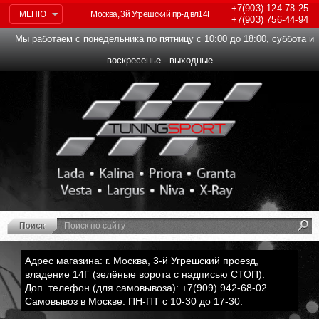
+7(903)
124-78-25
МЕНЮ
Москва, 3й Угрешский пр-д вл14Г
+7(903)
756-44-94
Мы работаем с понедельника по пятницу с 10:00 до 18:00, суббота и
воскресенье - выходные
Адрес магазина: г. Москва, 3-й Угрешский проезд,
владение 14Г (зелёные ворота с надписью СТОП).
Доп. телефон (для самовывоза): +7(909) 942-68-02.
Самовывоз в Москве: ПН-ПТ с 10-30 до 17-30.